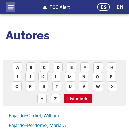
EN
ES
TOC Alert
Autores
A
B
C
D
E
F
G
H
I
J
K
L
M
N
O
P
Q
R
S
T
U
V
W
X
Y
Z
Listar todo
Fajardo-Cediel, William
Fajardo-Perdomo, María A.