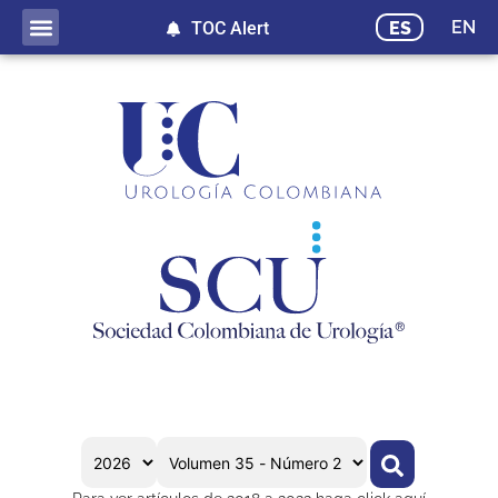
EN
ES
TOC Alert