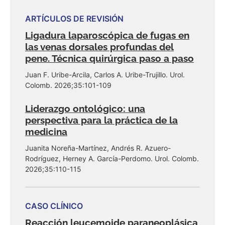
ARTÍCULOS DE REVISIÓN
Ligadura laparoscópica de fugas en
las venas dorsales profundas del
pene. Técnica quirúrgica paso a paso
Juan F. Uribe-Arcila, Carlos A. Uribe-Trujillo. Urol.
Colomb. 2026;35:101-109
Liderazgo ontológico: una
perspectiva para la práctica de la
medicina
Juanita Noreña-Martínez, Andrés R. Azuero-
Rodríguez, Herney A. García-Perdomo. Urol. Colomb.
2026;35:110-115
CASO CLÍNICO
Reacción leucemoide paraneoplásica