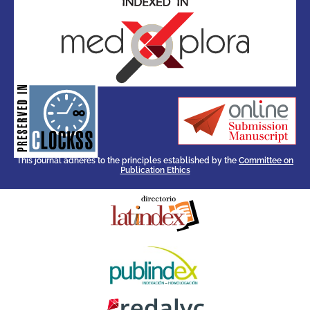
for its stakeholders.
publications, governed by and
of web-based scholary
ensures the long-term survival
CLOCKSS is a dak archive that
This journal adheres to the principles established by the
Committee on
Publication Ethics