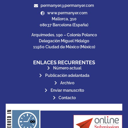
permanyer@permanyer.com
www.permanyer.com
Mallorca, 310
08037 Barcelona (España)
Arquímedes, 190 – Colonia Polanco
Delegación Miguel Hidalgo
11560 Ciudad de México (México)
ENLACES RECURRENTES
Número actual
Publicación adelantada
Archivo
Enviar manuscrito
Contacto
for its stakeholders.
publications, governed by and
of web-based scholary