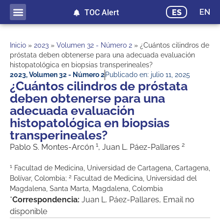
EN
ES
TOC Alert
Inicio
»
2023
»
Volumen 32 - Número 2
»
¿Cuántos cilindros de
próstata deben obtenerse para una adecuada evaluación
histopatológica en biopsias transperineales?
2023
,
Volumen 32 - Número 2
Publicado en:
julio 11, 2025
¿Cuántos cilindros de próstata
deben obtenerse para una
adecuada evaluación
histopatológica en biopsias
transperineales?
1
2
Pablo S. Montes-Arcón
, Juan L. Páez-Pallares
1
Facultad de Medicina, Universidad de Cartagena, Cartagena,
2
Bolívar, Colombia;
Facultad de Medicina, Universidad del
Magdalena, Santa Marta, Magdalena, Colombia
*
Correspondencia:
Juan L. Páez-Pallares, Email no
disponible