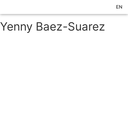
EN
ES
TOC Alert
Publicación adelantada
Yenny Baez-Suarez
permanyer@permanyer.com