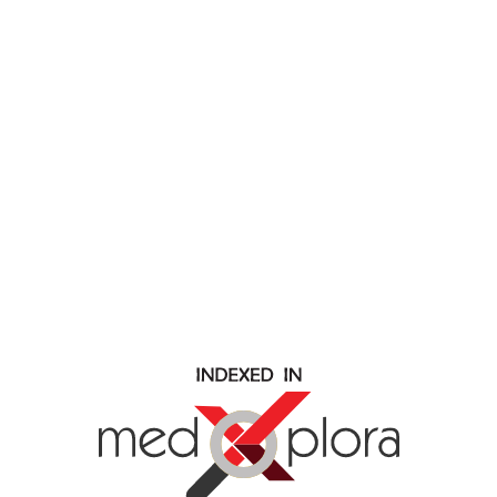
www.permanyer.com
Mallorca, 310
08037 Barcelona (España)
Arquímedes, 190 – Colonia Polanco
Delegación Miguel Hidalgo
11560 Ciudad de México (México)
ENLACES RECURRENTES
Número actual
Publicación adelantada
Archivo
Enviar manuscrito
Contacto