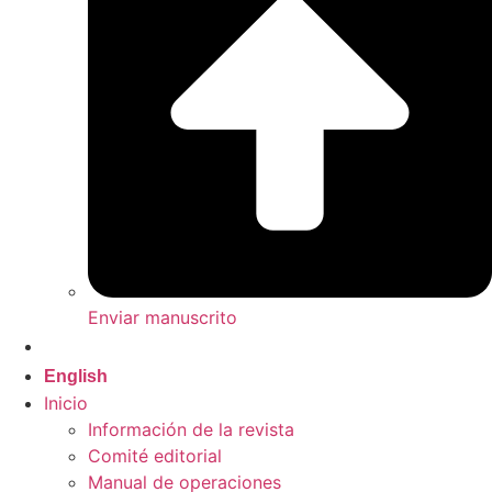
Enviar manuscrito
Español
English
Inicio
Información de la revista
Comité editorial
Manual de operaciones