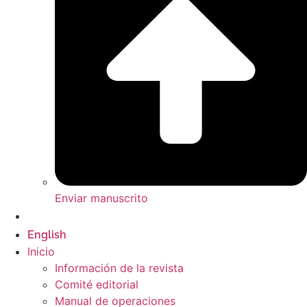
Enviar manuscrito
Español
English
Inicio
Información de la revista
Comité editorial
Manual de operaciones