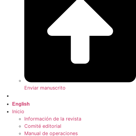
Enviar manuscrito
Español
English
Inicio
Información de la revista
Comité editorial
Manual de operaciones