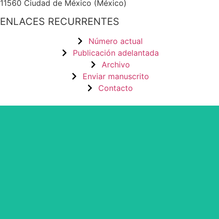
11560 Ciudad de México (México)
ENLACES RECURRENTES
Número actual
Publicación adelantada
Archivo
Enviar manuscrito
Contacto
by and for its stakeholders.
survival of web-based scholary publications, governed
CLOCKSS is a dak archive that ensures the long-term