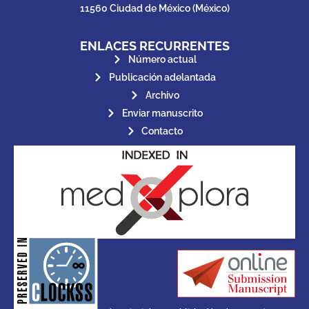
11560 Ciudad de México (México)
ENLACES RECURRENTES
Número actual
Publicación adelantada
Archivo
Enviar manuscrito
Contacto
for its stakeholders.
publications, governed by and
of web-based scholary
ensures the long-term survival
CLOCKSS is a dak archive that