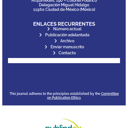
Arquímedes, 190 – Colonia Polanco
Delegación Miguel Hidalgo
11560 Ciudad de México (México)
ENLACES RECURRENTES
Número actual
Publicación adelantada
Archivo
Enviar manuscrito
Contacto
for its stakeholders.
publications, governed by and
of web-based scholary
ensures the long-term survival
CLOCKSS is a dak archive that
This journal adheres to the principles established by the
Committee
on Publication Ethics