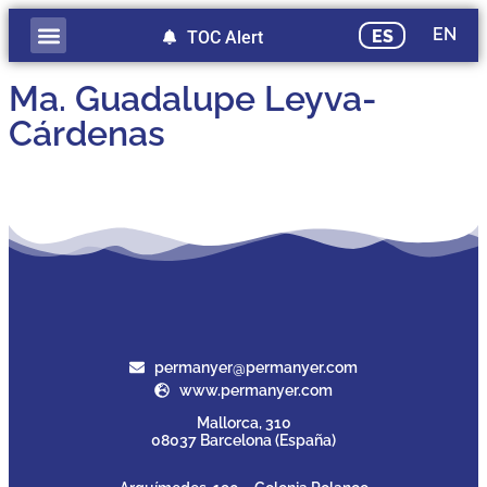
EN
ES
TOC Alert
Publicación adelantada
Ma. Guadalupe Leyva-
Cárdenas
permanyer@permanyer.com
www.permanyer.com
Mallorca, 310
08037 Barcelona (España)