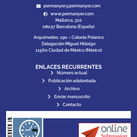
permanyer@permanyer.com
www.permanyer.com
Mallorca, 310
08037 Barcelona (España)
Arquímedes, 190 – Colonia Polanco
Delegación Miguel Hidalgo
11560 Ciudad de México (México)
ENLACES RECURRENTES
Número actual
Publicación adelantada
Archivo
Enviar manuscrito
Contacto
for its stakeholders.
publications, governed by and
of web-based scholary