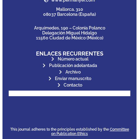
www.permanyer.com
Mallorca, 310
08037 Barcelona (España)
Arquímedes, 190 – Colonia Polanco
Delegación Miguel Hidalgo
11560 Ciudad de México (México)
ENLACES RECURRENTES
Número actual
Publicación adelantada
Archivo
Enviar manuscrito
Contacto
for its stakeholders.
publications, governed by and
of web-based scholary
ensures the long-term survival
CLOCKSS is a dak archive that
This journal adheres to the principles established by the
Committee
on Publication Ethics