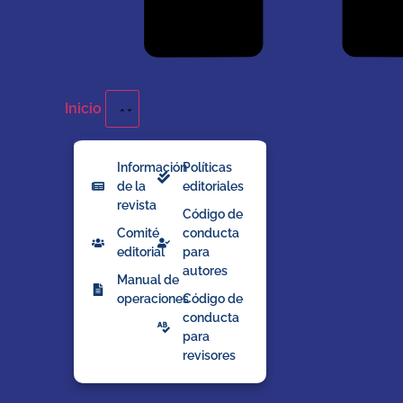
Inicio
Información
Políticas
de la
editoriales
revista
Código de
Comité
conducta
editorial
para
autores
Manual de
operaciones
Código de
conducta
para
revisores