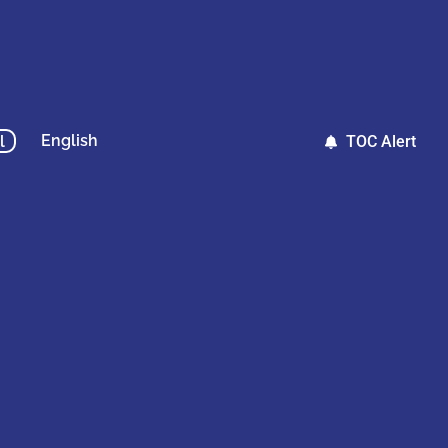
English
l
TOC Alert