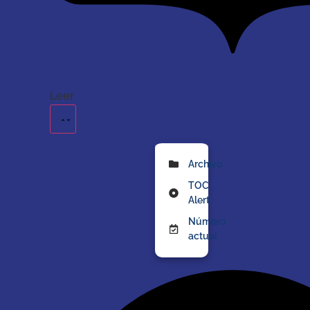
Leer
Archivo
TOC
Alert
Número
actual